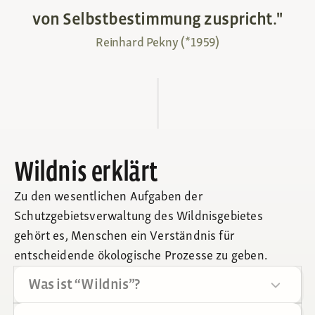
v
o
n
S
e
l
b
s
t
b
e
s
t
i
m
m
u
n
g
z
u
s
p
r
i
c
h
t
.
"
Reinhard Pekny (*1959)
Wildnis erklärt
Zu den wesentlichen Aufgaben der
Schutzgebietsverwaltung des Wildnisgebietes
gehört es, Menschen ein Verständnis für
entscheidende ökologische Prozesse zu geben.
Was ist “Wildnis”?