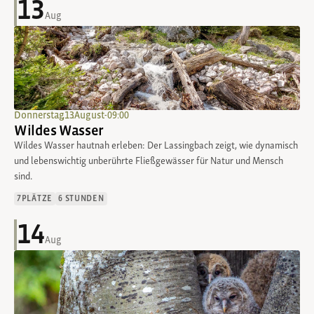
13
Aug
Donnerstag
,
13
.
August
-
09:00
Wildes Wasser
Wildes Wasser hautnah erleben: Der Lassingbach zeigt, wie dynamisch
und lebenswichtig unberührte Fließgewässer für Natur und Mensch
sind.
7
PLÄTZE
6 STUNDEN
14
Aug