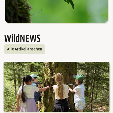
Gemeinsam für die Zukunft
WildNEWS
Die Initiative Klimapartnerschaft.at hat es sich zur Aufgabe
gemacht den Natur- und Klimaschutz in Österreich tatkräfti
Alle Artikel ansehen
vorantreiben und dabei Waldflächen langfristig der Natur
zurückgeben.
Klimapartnerschaft