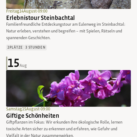
Freitag
,
14
.
August
-
09:00
Erlebnistour Steinbachtal
Familienfreundliche Entdeckungstour am Eulenweg im Steinbachtal:
Natur erleben, verstehen und begreifen – mit Spielen, Rätseln und
spannenden Geschichten.
2
PLÄTZE
3 STUNDEN
15
Aug
Samstag
,
15
.
August
-
09:00
Giftige Schönheiten
Giftpflanzen im Fokus: Wir erkunden ihre ökologische Rolle, lernen
toxische Arten sicher zu erkennen und erfahren, wie Gefahr und
Vielfalt in der Natur zusammenwirken.