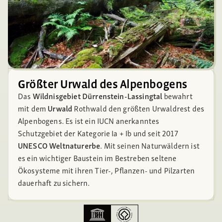
Slide 2 of 5.
Größter Urwald des Alpenbogens
Urwald Rothwald
Das
Wildnisgebiet Dürrenstein-Lassingtal
bewahrt
mit dem
Urwald
Rothwald den größten Urwaldrest des
Alpenbogens. Es ist ein IUCN anerkanntes
Schutzgebiet der Kategorie Ia + Ib und seit 2017
UNESCO Weltnaturerbe
. Mit seinen Natur­wäldern ist
es ein wichtiger Baustein im Bestreben seltene
Ökosysteme mit ihren Tier-, Pflanzen- und Pilzarten
dauerhaft zu sichern.