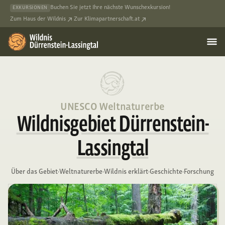
Buchen Sie jetzt Ihre nächste Wunschexkursion!
EXKURSIONEN
Zum Haus der Wildnis
Zur Klimapartnerschaft.at
UNESCO Weltnaturerbe
Wildnisgebiet Dürrenstein-
Lassingtal
Über das Gebiet
·
Weltnaturerbe
·
Wildnis erklärt
·
Geschichte
·
Forschung