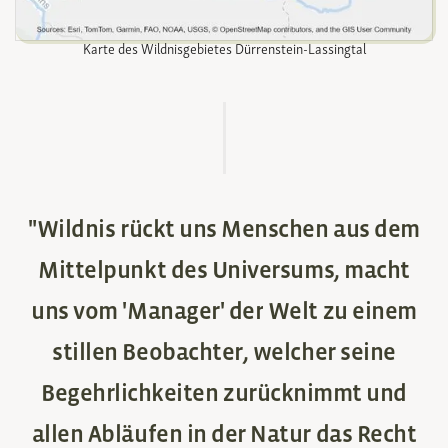
Karte des Wildnisgebietes Dürrenstein-Lassingtal
"
W
i
l
d
n
i
s
r
ü
c
k
t
u
n
s
M
e
n
s
c
h
e
n
a
u
s
d
e
m
M
i
t
t
e
l
p
u
n
k
t
d
e
s
U
n
i
v
e
r
s
u
m
s
,
m
a
c
h
t
u
n
s
v
o
m
'
M
a
n
a
g
e
r
'
d
e
r
W
e
l
t
z
u
e
i
n
e
m
s
t
i
l
l
e
n
B
e
o
b
a
c
h
t
e
r
,
w
e
l
c
h
e
r
s
e
i
n
e
B
e
g
e
h
r
l
i
c
h
k
e
i
t
e
n
z
u
r
ü
c
k
n
i
m
m
t
u
n
d
a
l
l
e
n
A
b
l
ä
u
f
e
n
i
n
d
e
r
N
a
t
u
r
d
a
s
R
e
c
h
t