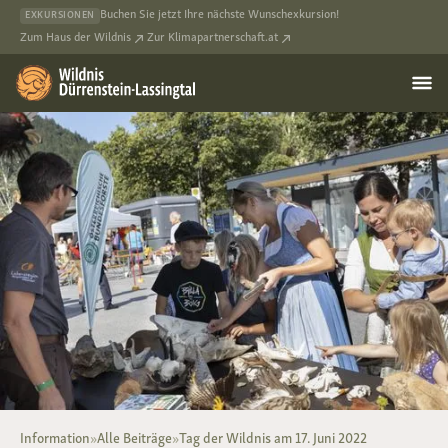
Buchen Sie jetzt Ihre nächste Wunschexkursion!
EXKURSIONEN
Zum Haus der Wildnis
Zur Klimapartnerschaft.at
Information
»
Alle Beiträge
»
Tag der Wildnis am 17. Juni 2022