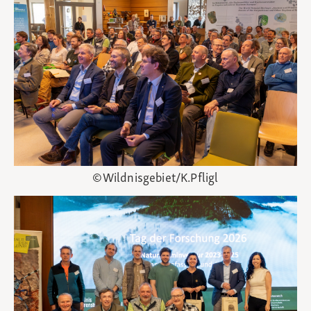
©Wildnisgebiet/K.Pfligl