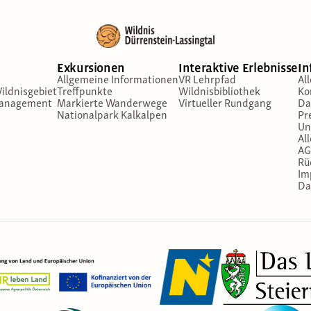
Exkursionen
Interaktive Erlebnisse
In
Allgemeine Informationen
VR Lehrpfad
Al
ildnisgebiet
Treffpunkte
Wildnisbibliothek
Ko
management
Markierte Wanderwege
Virtueller Rundgang
Da
Nationalpark Kalkalpen
Pr
Un
Al
AG
Rü
Im
Da