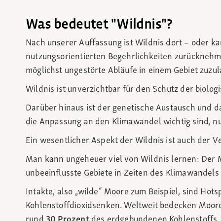
Was bedeutet "Wildnis"?
Nach unserer Auffassung ist Wildnis dort – oder k
nutzungsorientierten Begehrlichkeiten zurücknehme
möglichst ungestörte Abläufe in einem Gebiet zuzul
Wildnis ist unverzichtbar für den Schutz der biologis
Darüber hinaus ist der genetische Austausch und da
die Anpassung an den Klimawandel wichtig sind, nu
Ein wesentlicher Aspekt der Wildnis ist auch der Ve
Man kann ungeheuer viel von Wildnis lernen: Der M
unbeeinflusste Gebiete in Zeiten des Klimawandels
Intakte, also „wilde“ Moore zum Beispiel, sind Hots
Kohlenstoffdioxidsenken. Weltweit bedecken Moore 
rund
30 Prozent
des erdgebundenen Kohlenstoffs.