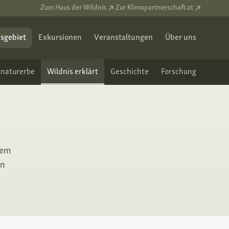
Zum Haus der Wildnis
Zur Klimapartnerschaft.at
sgebiet
Exkursionen
Veranstaltungen
Über uns
tnaturerbe
Wildnis erklärt
Geschichte
Forschung
nem
on