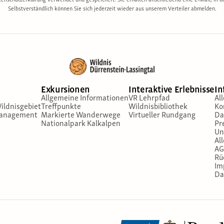
enschutzerklärung verwendet und gespeichert. Sie erhalten anschließend eine E-Mail, in d
Selbstverständlich können Sie sich jederzeit wieder aus unserem Verteiler abmelden.
Exkursionen
Interaktive Erlebnisse
In
Allgemeine Informationen
VR Lehrpfad
Al
ildnisgebiet
Treffpunkte
Wildnisbibliothek
Ko
management
Markierte Wanderwege
Virtueller Rundgang
Da
Nationalpark Kalkalpen
Pr
Un
Al
AG
Rü
Im
Da