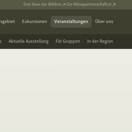
Zum Haus der Wildnis
Zur Klimapartnerschaft.at
sgebiet
Exkursionen
Veranstaltungen
Über uns
s
Aktuelle Ausstellung
Für Gruppen
In der Region