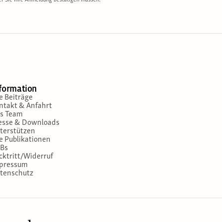
er Sie Ihre Anmeldung bestätigen müssen.
formation
le Beiträge
ntakt & Anfahrt
s Team
esse & Downloads
terstützen
le Publikationen
Bs
cktritt/Widerruf
pressum
tenschutz