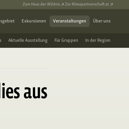
Zum Haus der Wildnis
Zur Klimapartnerschaft.at
sgebiet
Exkursionen
Veranstaltungen
Über uns
s
Aktuelle Ausstellung
Für Gruppen
In der Region
ies aus