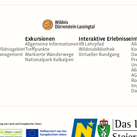
Exkursionen
Interaktive Erlebnisse
In
Allgemeine Informationen
VR Lehrpfad
Al
ildnisgebiet
Treffpunkte
Wildnisbibliothek
Ko
management
Markierte Wanderwege
Virtueller Rundgang
Da
Nationalpark Kalkalpen
Pr
Un
Al
AG
Rü
Im
Da