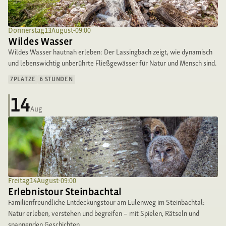
Donnerstag
,
13
.
August
-
09:00
Wildes Wasser
Wildes Wasser hautnah erleben: Der Lassingbach zeigt, wie dynamisch
und lebenswichtig unberührte Fließgewässer für Natur und Mensch sind.
7
PLÄTZE
6 STUNDEN
14
Aug
Freitag
,
14
.
August
-
09:00
Erlebnistour Steinbachtal
Familienfreundliche Entdeckungstour am Eulenweg im Steinbachtal:
Natur erleben, verstehen und begreifen – mit Spielen, Rätseln und
spannenden Geschichten.