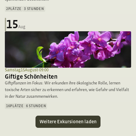
2
PLÄTZE
3 STUNDEN
15
Aug
Samstag
,
15
.
August
-
09:00
Giftige Schönheiten
Giftpflanzen im Fokus: Wir erkunden ihre ökologische Rolle, lernen
toxische Arten sicher zu erkennen und erfahren, wie Gefahr und Vielfalt
in der Natur zusammenwirken.
16
PLÄTZE
6 STUNDEN
Weitere Exkursionen laden